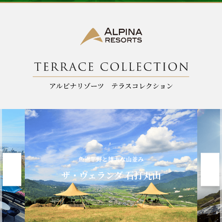
魚沼平野と雄大な山並み
ザ・ヴェランダ 石打丸山