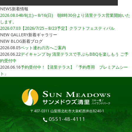
NEWS
新着情報
2026.08.04
8/8(土)～8/16(日) 朝8時30分より清里テラス営業開始いた
します。
2026.07.03
【2026/7/25～8/23予定】クラフトフェスティバル
NEW GALLERY
新着ギャラリー
NEW BLOG
新着ブログ
2026.08.05
ペット連れの方へご案内
2026.06.22
デイキャンプ by 清里テラスで手ぶらBBQを楽しもう ご予
約受付中
2026.06.16
予約受付中！【清里テラス】「予約専用 プレミアムシー
ト」
〒407-0311 山梨県北杜市大泉町西井出8240-1
0551-48-4111