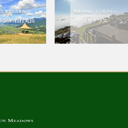
な山並み
標高1900m、八ヶ岳ブルー
 石打丸山
清里テラス