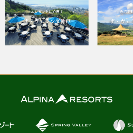
エレガントに心潤す
魚沼平野と雄大
ザ・ヴェランダ神戸
ザ・ヴェランダ