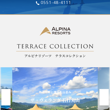
0551-48-4111
魚沼平野と雄大な山並み
ザ・ヴェランダ 石打丸山