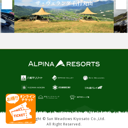
ザ・ヴェランダ 石打丸山
清
Copyright © Sun Meadows Kiyosato Co.,Ltd.
All Right Reserved.