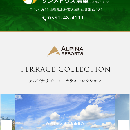
〒407-0311 山梨県北杜市大泉町西井出8240-1
0551-48-4111
魚沼平野と雄大な山並み
標高190