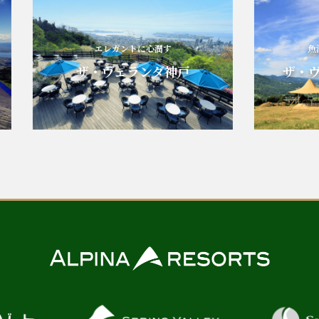
エレガントに心潤す
魚沼平野
ザ・ヴェランダ神戸
ザ・ヴェラ