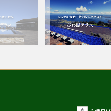
世界
息をのむ景色、特別なひとときを
ス
びわ湖テラス