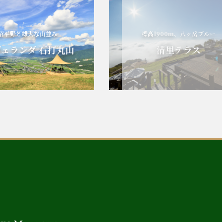
と雄大な山並み
標高1900m、八ヶ岳ブルー
ンダ 石打丸山
清里テラス