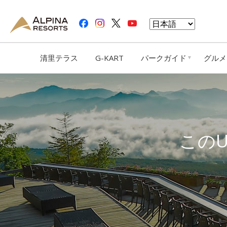
清里テラス
G-KART
パークガイド
グルメ
この